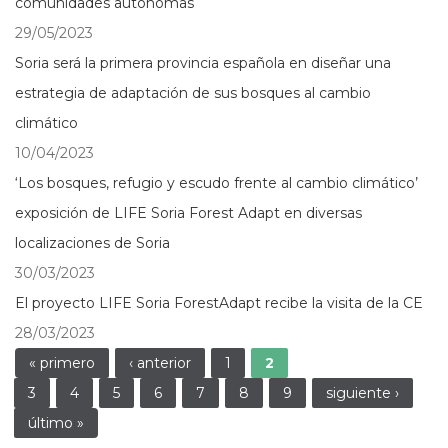
comunidades autónomas
29/05/2023
Soria será la primera provincia española en diseñar una
estrategia de adaptación de sus bosques al cambio
climático
10/04/2023
‘Los bosques, refugio y escudo frente al cambio climático’
exposición de LIFE Soria Forest Adapt en diversas
localizaciones de Soria
30/03/2023
El proyecto LIFE Soria ForestAdapt recibe la visita de la CE
28/03/2023
Páginas
« primero
‹ anterior
1
2
3
4
5
6
7
8
9
siguiente ›
último »