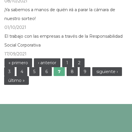
08/10/2021
¡Ya sabemos a manos de quién irá a parar la cámara de
nuestro sorteo!
01/10/2021
El trabajo con las empresas a través de la Responsabilidad
Social Corporativa
17/09/2021
Páginas
« primero
‹ anterior
1
2
3
4
5
6
7
8
9
siguiente ›
último »