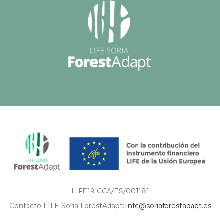
LIFE19 CCA/ES/001181
Contacto LIFE Soria ForestAdapt:
info@soriaforestadapt.es