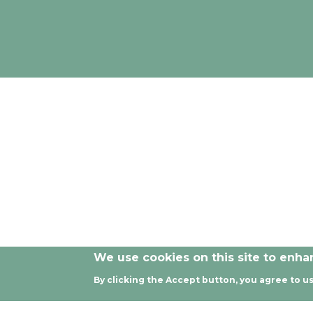
Las opiniones y documentación aportadas en esta publicaci
We use cookies on this site to enh
By clicking the Accept button, you agree to us
© 2021 - 2024 Todos los derech