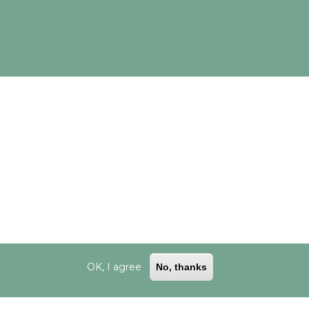
esariamente los puntos de vista de CINEA/Comisión Europea.
OK, I agree
No, thanks
ookies
|
Desarrollado por Cesefor