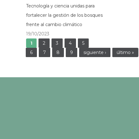
Tecnología y ciencia unidas para
fortalecer la gestión de los bosques
frente al cambio climático
19/10/2023
Páginas
1
2
3
4
5
6
7
8
9
siguiente ›
último »