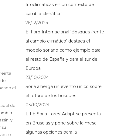
fitoclimáticas en un contexto de
cambio climático'
26/12/2024
El Foro Internacional ‘Bosques frente
al cambio climático’ destaca el
modelo soriano como ejemplo para
el resto de España y para el sur de
Europa
reinta
23/10/2024
 de
Soria alberga un evento único sobre
nando el
el futuro de los bosques
03/10/2024
papel de
 cambio
LIFE Soria ForestAdapt se presenta
azán, y
en Bruselas y pone sobre la mesa
r su
algunas opciones para la
oyecto