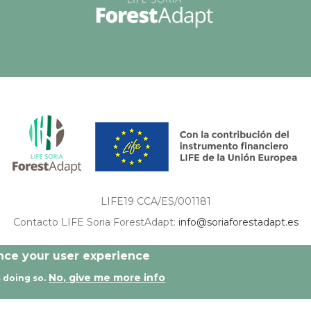
LIFE19 CCA/ES/001181
Contacto LIFE Soria ForestAdapt:
info@soriaforestadapt.es
ón son de exclusiva responsabilidad del autor o autores de los mismos, y no reflejan nec
ance your user experience
No, give me more info
 doing so.
os reservados |
Aviso legal
|
Política de privacidad
|
Política de c