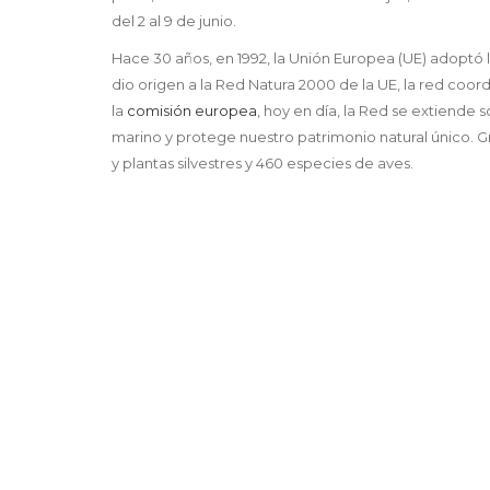
del 2 al 9 de junio.
Hace 30 años, en 1992, la Unión Europea (UE) adoptó la
dio origen a la Red Natura 2000 de la UE, la red co
la
comisión europea
, hoy en día, la Red se extiende s
marino y protege nuestro patrimonio natural único. G
y plantas silvestres y 460 especies de aves.