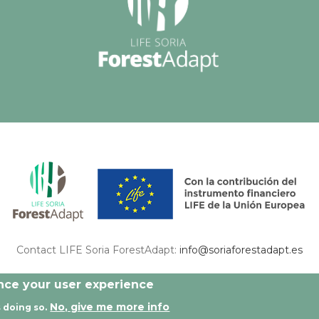
Contact LIFE Soria ForestAdapt:
info@soriaforestadapt.es
 this publication are exclusively responsibility of the authors and may not match with
ance your user experience
No, give me more info
 doing so.