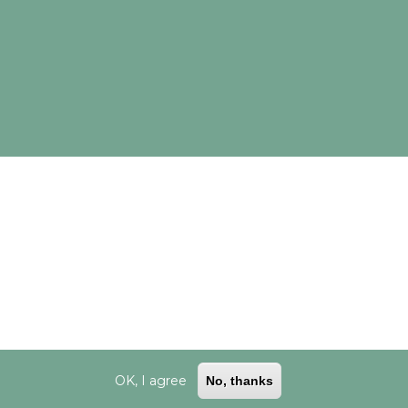
 CINEA/ European Commission points of view.
OK, I agree
No, thanks