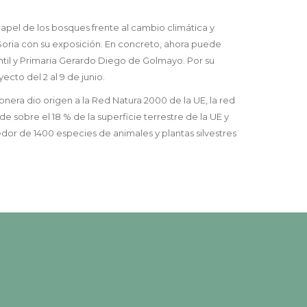
apel de los bosques frente al cambio climática y
 Soria con su exposición. En concreto, ahora puede
antil y Primaria Gerardo Diego de Golmayo. Por su
cto del 2 al 9 de junio.
onera dio origen a la Red Natura 2000 de la UE, la red
nde sobre el 18 % de la superficie terrestre de la UE y
edor de 1400 especies de animales y plantas silvestres