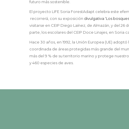
futuro más sostenible.
El proyecto LIFE Soria ForestAdapt celebra este efem
recorrerá, con su exposición
divulgativa ‘Los bosques
visitarse en CEIP Diego Laínez, de Almazán, y del 26 
parte, los escolares del CEIP Doce Linajes, en Soria 
Hace 30 años, en 1992, la Unión Europea (UE) adoptó la
coordinada de áreas protegidas más grande del mun
más del 9 % de su territorio marino y protege nuestro
y 460 especies de aves.