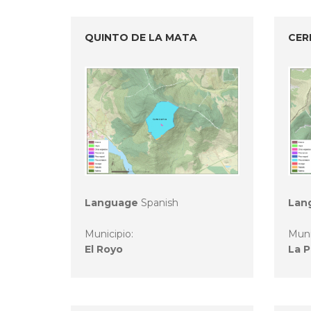
QUINTO DE LA MATA
CER
Language
Spanish
Lan
Municipio:
Muni
El Royo
La 