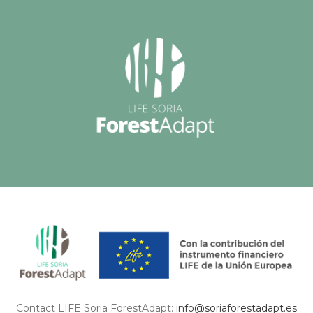
Contact LIFE Soria ForestAdapt:
info@soriaforestadapt.es