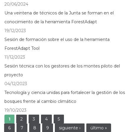
20/06/2024
Una veintena de técnicos de la Junta se forman en el
conocimiento de la herramienta ForestAdapt
19/12/2023
Sesión de formación sobre el uso de la herramienta
ForestAdapt Tool
11/12/2023
Sesión técnica con los gestores de los montes piloto del
proyecto
04/12/2023
Tecnología y ciencia unidas para fortalecer la gestión de los
bosques frente al cambio climático
19/10/2023
Páginas
1
2
3
4
5
6
7
8
9
siguiente ›
último »