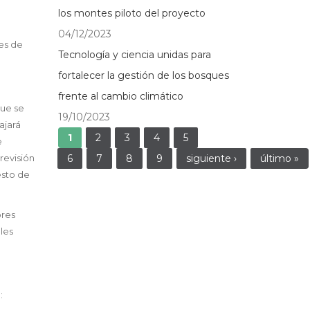
los montes piloto del proyecto
04/12/2023
les de
Tecnología y ciencia unidas para
fortalecer la gestión de los bosques
frente al cambio climático
que se
19/10/2023
jará
Páginas
1
2
3
4
5
e
6
7
8
9
siguiente ›
último »
revisión
esto de
ores
les
: