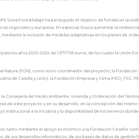
LIFE Soria ForestAdapt ha perseguido el objetivo de fortalecer la resil
ticas regionales y europeas. En especial, busca aumentar la resiliencia
, mediante la inclusión de medidas adaptativas en los planes de ord
para los años 2020-2024 de 1.577.738 euros, de los cuales la Unión E
lobal Nature (FGN), como socio coordinador del proyecto, la Fundación
stria de Castilla y León), la Fundación Empresa y Clima (FEC), FSC, PE
 de la Consejería de Medio Ambiente, Vivienda y Ordenación del Territor
is de este proyecto y en su desarrollo, en la concepción del mismo y
 institucional a la iniciativa y la disponibilidad de los terrenos donde
neras, tanto mediante el apoyo económico a la Fundación Cesefor co
, de sus desarrollos informáticos, de sus bases de datos de gestión fo