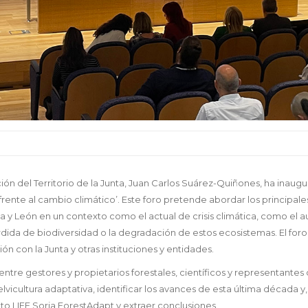
n del Territorio de la Junta, Juan Carlos Suárez-Quiñones, ha inaug
rente al cambio climático’. Este foro pretende abordar los principale
la y León en un contexto como el actual de crisis climática, como el
érdida de biodiversidad o la degradación de estos ecosistemas. El foro
n con la Junta y otras instituciones y entidades.
tre gestores y propietarios forestales, científicos y representantes 
elvicultura adaptativa, identificar los avances de esta última década y
o LIFE Soria ForestAdapt y extraer conclusiones.