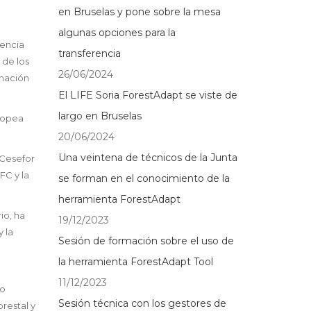
en Bruselas y pone sobre la mesa
algunas opciones para la
iencia
transferencia
 de los
26/06/2024
enación
El LIFE Soria ForestAdapt se viste de
largo en Bruselas
uropea
20/06/2024
Una veintena de técnicos de la Junta
 Cesefor
FC y la
se forman en el conocimiento de la
herramienta ForestAdapt
io, ha
19/12/2023
 la
Sesión de formación sobre el uso de
la herramienta ForestAdapt Tool
11/12/2023
mo
Sesión técnica con los gestores de
restal y