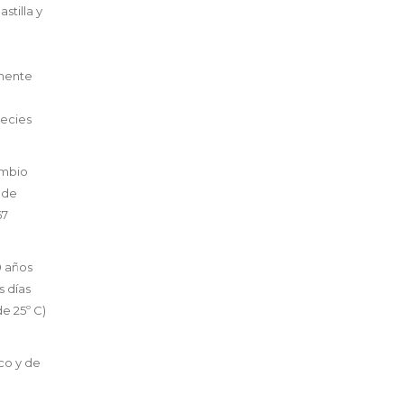
stilla y
amente
pecies
ambio
s de
67
0 años
s días
e 25º C)
co y de