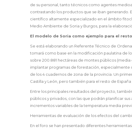
de su personal, tanto técnicos como agentes medioamb
contrastando los productos que se iban generando. E
científico altamente especializado en el ámbito fitocli
Medio Ambiente de Soria y Burgos, para la elaboració
El modelo de Soria como ejemplo para el resto 
Se está elaborando un Referente Técnico de Ordenac
tomará como base en la modificación paulatina de los 
sobre 200.881 hectáreas de montes públicos (media de
implantar programas de forestación, especialmente de r
de los 4 cuadernos de zona de la provincia. Un prime
Castilla y León, pero también para el resto de España 
Entre los principales resultados del proyecto, tambié
públicos y privados, con las que podrán planificar su
incrementos variables de la temperatura media previs
Herramientas de evaluación de los efectos del cambi
En el foro se han presentado diferentes herramientas 