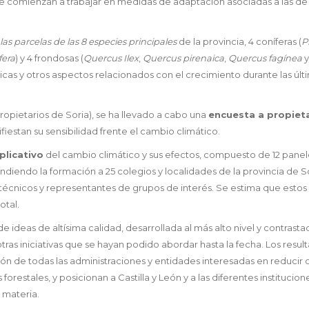
e comienzan a trabajar en medidas de adaptación asociadas a las de
las parcelas de las 8 especies principales
de la provincia, 4 coníferas (
P
fera
) y 4 frondosas (
Quercus Ilex
,
Quercus pirenaica
,
Quercus fagínea
máticas y otros aspectos relacionados con el crecimiento durante las últ
ropietarios de Soria), se ha llevado a cabo una
encuesta a propiet
iestan su sensibilidad frente el cambio climático.
plicativo
del cambio climático y sus efectos, compuesto de 12 panel
ndiendo la formación a 25 colegios y localidades de la provincia de S
0 técnicos y representantes de grupos de interés. Se estima que estos
otal.
 ideas de altísima calidad, desarrollada al más alto nivel y contrasta
otras iniciativas que se hayan podido abordar hasta la fecha. Los resu
ón de todas las administraciones y entidades interesadas en reducir o
orestales, y posicionan a Castilla y León y a las diferentes institucion
 materia.