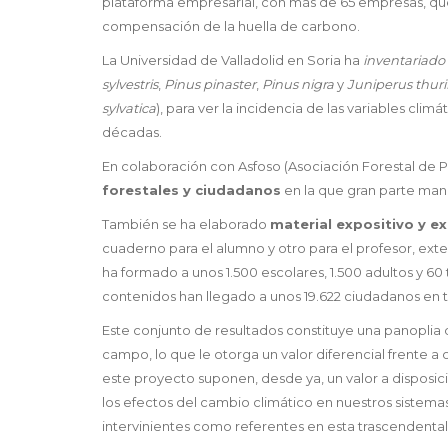
plataforma empresarial, con más de 65 empresas, qu
compensación de la huella de carbono.
La Universidad de Valladolid en Soria ha
inventariado 
sylvestris
,
Pinus pinaster
,
Pinus nigra
y
Juniperus thuri
sylvatica
), para ver la incidencia de las variables cli
décadas.
En colaboración con Asfoso (Asociación Forestal de P
forestales y ciudadanos
en la que gran parte manif
También se ha elaborado
material expositivo y ex
cuaderno para el alumno y otro para el profesor, exte
ha formado a unos 1.500 escolares, 1.500 adultos y 6
contenidos han llegado a unos 19.622 ciudadanos en t
Este conjunto de resultados constituye una panoplia de
campo, lo que le otorga un valor diferencial frente a 
este proyecto suponen, desde ya, un valor a disposici
los efectos del cambio climático en nuestros sistemas f
intervinientes como referentes en esta trascendental