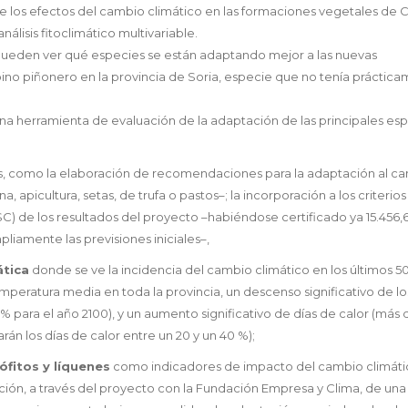
 los efectos del cambio climático en las formaciones vegetales de Ca
lisis fitoclimático multivariable.
e pueden ver qué especies se están adaptando mejor a las nuevas
 pino piñonero en la provincia de Soria, especie que no tenía práctic
una herramienta de evaluación de la adaptación de las principales es
tivas, como la elaboración de recomendaciones para la adaptación al c
, apicultura, setas, de trufa o pastos–; la incorporación a los criterio
FSC) de los resultados del proyecto –habiéndose certificado ya 15.456,
iamente las previsiones iniciales–,
ática
donde se ve la incidencia del cambio climático en los últimos 5
emperatura media en toda la provincia, un descenso significativo de lo
 para el año 2100), y un aumento significativo de días de calor (más d
án los días de calor entre un 20 y un 40 %);
ófitos y líquenes
como indicadores de impacto del cambio climáti
ación, a través del proyecto con la Fundación Empresa y Clima, de una