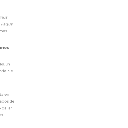
inus
y
Fagus
imas
arios
es, un
oria. Se
da en
ltados de
 paliar
es