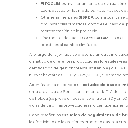
FITOCLIM
es una herramienta de evaluación de
León, basada en los modelos matemáticos de aná
Otra herramienta es
SISREP
, con la cual ya s
circunstancias climáticas, como es el caso del
representación en la provincia.
Finalmente, destaca
FORESTADAPT TOOL
, 
forestales al cambio climático.
A lo largo de la jornada se presentarán otras inicia
climático de diferentes producciones forestales –resina
certificación de gestión forestal sostenible (PEFC y 
nuevas hectáreas PEFC y 6.625,58 FSC, superando ampl
Además, se ha elaborado un
estudio de base clim
en la provincia de Soria, con aumento de 1º C de la t
de helada (se prevé un descenso entre un 30 y un 60 %
y olas de calor (las proyecciones indican que aumentar
Cabe reseñar los
estudios de seguimiento de bri
la efectividad de las acciones emprendidas, o la cre