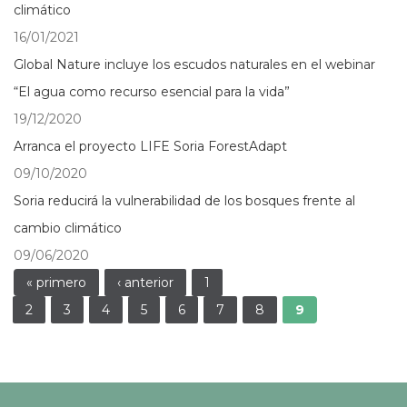
climático
16/01/2021
Global Nature incluye los escudos naturales en el webinar
“El agua como recurso esencial para la vida”
19/12/2020
Arranca el proyecto LIFE Soria ForestAdapt
09/10/2020
Soria reducirá la vulnerabilidad de los bosques frente al
cambio climático
09/06/2020
Páginas
« primero
‹ anterior
1
2
3
4
5
6
7
8
9