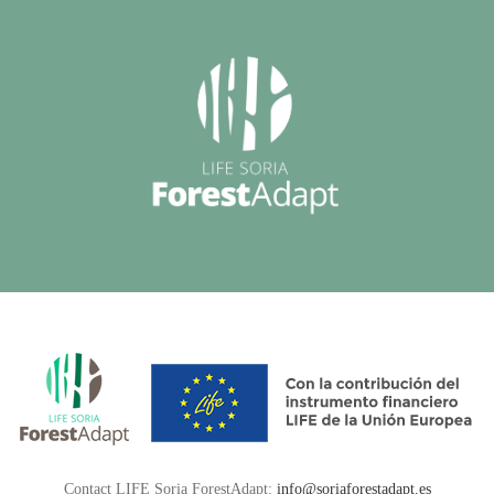
Contact LIFE Soria ForestAdapt:
info@soriaforestadapt.es