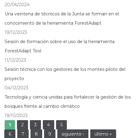
20/06/2024
Una veintena de técnicos de la Junta se forman en el
conocimiento de la herramienta ForestAdapt
19/12/2023
Sesión de formación sobre el uso de la herramienta
ForestAdapt Tool
11/12/2023
Sesión técnica con los gestores de los montes piloto del
proyecto
04/12/2023
Tecnología y ciencia unidas para fortalecer la gestión de los
bosques frente al cambio climático
19/10/2023
Páginas
1
2
3
4
5
6
7
8
9
siguiente ›
último »