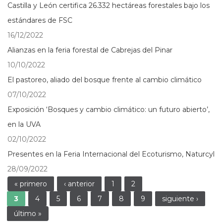
Castilla y León certifica 26.332 hectáreas forestales bajo los
estándares de FSC
16/12/2022
Alianzas en la feria forestal de Cabrejas del Pinar
10/10/2022
El pastoreo, aliado del bosque frente al cambio climático
07/10/2022
Exposición ‘Bosques y cambio climático: un futuro abierto’,
en la UVA
02/10/2022
Presentes en la Feria Internacional del Ecoturismo, Naturcyl
28/09/2022
Páginas
« primero
‹ anterior
1
2
3
4
5
6
7
8
9
siguiente ›
último »