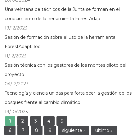
Una veintena de técnicos de la Junta se forman en el
conocimiento de la herramienta ForestAdapt
19/12/2023
Sesión de formación sobre el uso de la herramienta
ForestAdapt Tool
11/12/2023
Sesión técnica con los gestores de los montes piloto del
proyecto
04/12/2023
Tecnología y ciencia unidas para fortalecer la gestión de los
bosques frente al cambio climático
19/10/2023
Páginas
1
2
3
4
5
6
7
8
9
siguiente ›
último »