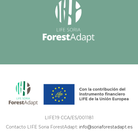
LIFE19 CCA/ES/001181
Contacto LIFE Soria ForestAdapt:
info@soriaforestadapt.es