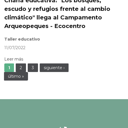
Charla educativa: "Los bosques,
escudo y refugios frente al cambio
climático" llega al Campamento
Arqueopeques - Ecocentro
Taller educativo
11/07/2022
Leer más
Páginas
1
2
3
siguiente ›
último »