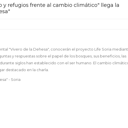
 y refugios frente al cambio climático" llega la
esa"
iental "Vivero de la Dehesa", conocerán el proyecto Life Soria median
untas y respuestas sobre el papel de los bosques, sus beneficios, las
 durante siglos han establecido con el ser humano. El cambio climáti
ugar destacado en la charla.
esa" - Soria