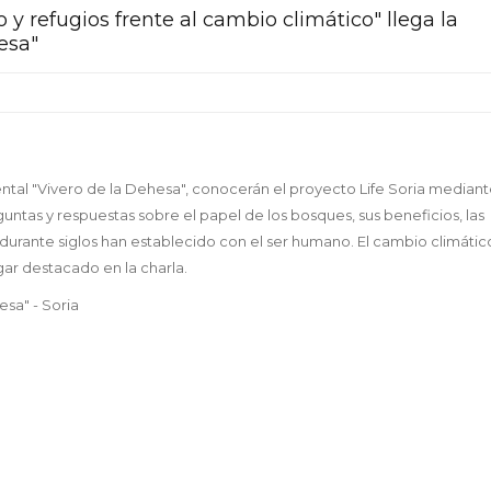
 y refugios frente al cambio climático" llega la
esa"
iental "Vivero de la Dehesa", conocerán el proyecto Life Soria median
untas y respuestas sobre el papel de los bosques, sus beneficios, las
 durante siglos han establecido con el ser humano. El cambio climáti
ugar destacado en la charla.
esa" - Soria