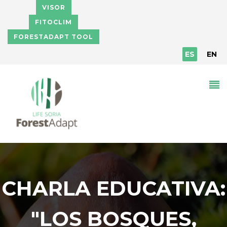
Pasar al contenido principal
VISOR
FITOCLIM
FORESTADAPT TOOL
ES
EN
CHARLA EDUCATIVA:
"LOS BOSQUES,