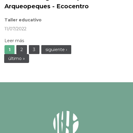
Arqueopeques - Ecocentro
Taller educativo
11/07/2022
Leer más
Páginas
1
2
3
siguiente ›
último »