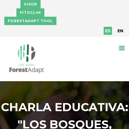
Pasar al contenido principal
VISOR
FITOCLIM
FORESTADAPT TOOL
ES
EN
CHARLA EDUCATIVA:
"LOS BOSQUES,