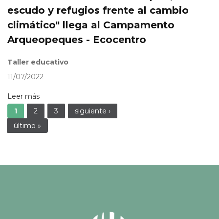
escudo y refugios frente al cambio
climático" llega al Campamento
Arqueopeques - Ecocentro
Taller educativo
11/07/2022
Leer más
Páginas
1
2
3
siguiente ›
último »