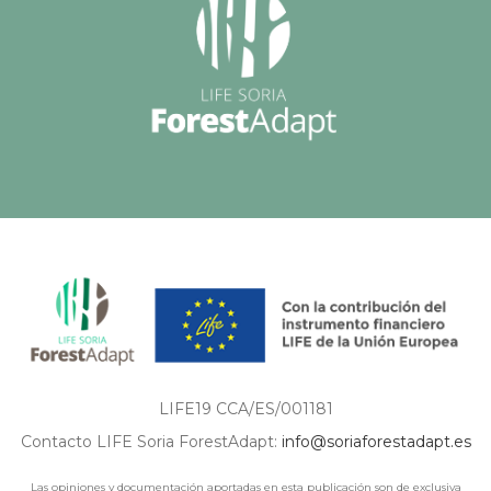
LIFE19 CCA/ES/001181
Contacto LIFE Soria ForestAdapt:
info@soriaforestadapt.es
Las opiniones y documentación aportadas en esta publicación son de exclusiva