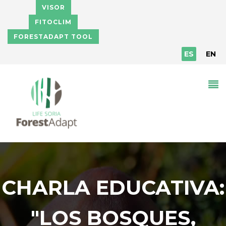
Pasar al contenido principal
VISOR
FITOCLIM
FORESTADAPT TOOL
ES
EN
CHARLA EDUCATIVA:
"LOS BOSQUES,