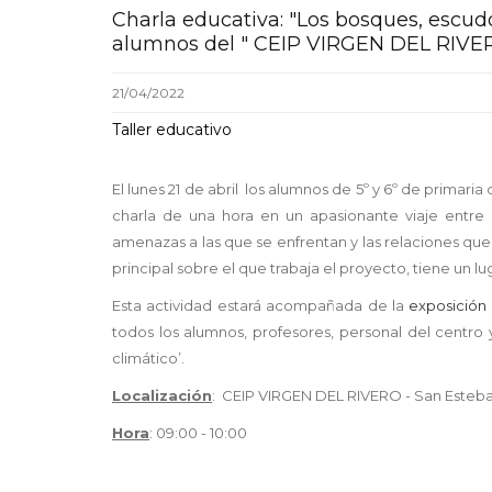
Charla educativa: "Los bosques, escudo 
alumnos del " CEIP VIRGEN DEL RIVE
21/04/2022
Taller educativo
El lunes 21 de abril los alumnos de 5º y 6º de prima
charla de una hora en un apasionante viaje entre 
amenazas a las que se enfrentan y las relaciones que
principal sobre el que trabaja el proyecto, tiene un l
Esta actividad estará acompañada de la
exposición
todos los alumnos, profesores, personal del centr
climático’.
Localización
: CEIP VIRGEN DEL RIVERO - San Esteb
Hora
: 09:00 - 10:00