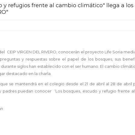
y refugios frente al cambio climático" llega a los
RO"
ria del CEIP VIRGEN DEL RIVERO, conocerán el proyecto Life Soria med
preguntas y respuestas sobre el papel de los bosques, sus benefic
 durante siglos han establecido con el ser humano. El cambio climát
ugar destacado en la charla.
que se mantendrá en el colegio desde el 21 de
abril
al 28 de abril
o y padres puedan conocer
‘Los bosques, escudo y refugio frente a
an