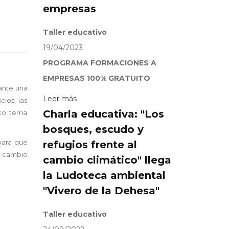
empresas
Taller educativo
19/04/2023
PROGRAMA FORMACIONES A
EMPRESAS 100% GRATUITO
iante una
Leer más
ios, las
Charla educativa: "Los
ico, tema
bosques, escudo y
 para que
refugios frente al
l cambio
cambio climático" llega
la Ludoteca ambiental
"Vivero de la Dehesa"
Taller educativo