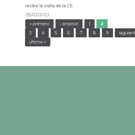
recibe la visita de la CE
28/03/2023
Páginas
« primero
‹ anterior
1
2
3
4
5
6
7
8
9
siguient
último »