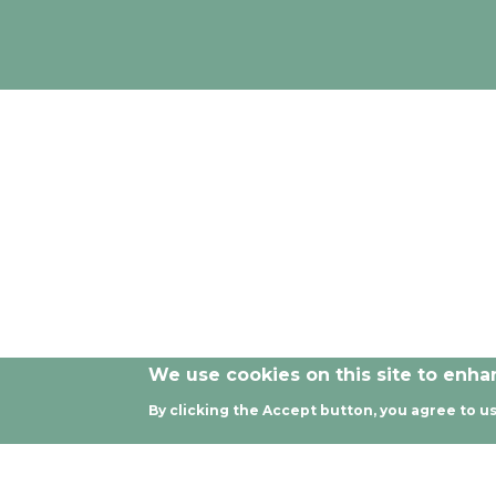
Las opiniones y documentación aportadas en esta publicaci
We use cookies on this site to enh
By clicking the Accept button, you agree to us
© 2021 - 2024 Todos los derech