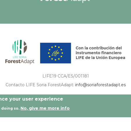
LIFE19 CCA/ES/001181
Contacto LIFE Soria ForestAdapt:
info@soriaforestadapt.es
ón son de exclusiva responsabilidad del autor o autores de los mismos, y no reflejan nec
ance your user experience
No, give me more info
 doing so.
os reservados |
Aviso legal
|
Política de privacidad
|
Política de c