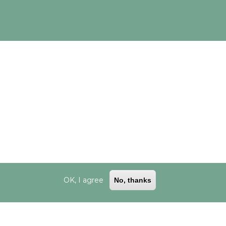
esariamente los puntos de vista de CINEA/Comisión Europea.
OK, I agree
No, thanks
ookies
|
Desarrollado por Cesefor