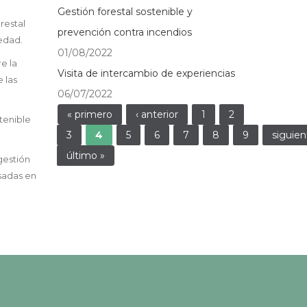
Gestión forestal sostenible y
restal
prevención contra incendios
iedad.
01/08/2022
e la
Visita de intercambio de experiencias
 las
06/07/2022
Páginas
« primero
‹ anterior
1
2
tenible
3
4
5
6
7
8
9
siguien
último »
gestión
asadas en