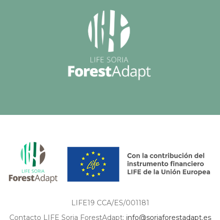
LIFE19 CCA/ES/001181
Contacto LIFE Soria ForestAdapt:
info@soriaforestadapt.es