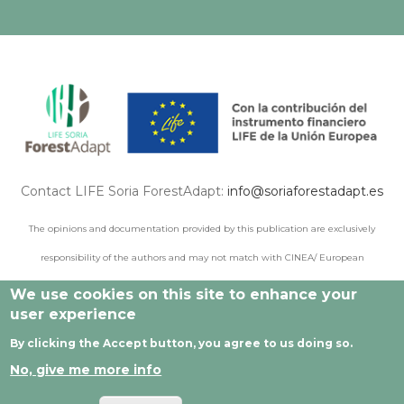
Contact LIFE Soria ForestAdapt:
info@soriaforestadapt.es
The opinions and documentation provided by this publication are exclusively
responsibility of the authors and may not match with CINEA/ European
Commission points of view.
We use cookies on this site to enhance your
user experience
By clicking the Accept button, you agree to us doing so.
© 2021 All rights reserved |
Legal Notice
|
Privacy policy
|
No, give me more info
Cookie privacy
|
Developed by Cesefor