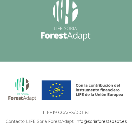
LIFE19 CCA/ES/001181
Contacto LIFE Soria ForestAdapt:
info@soriaforestadapt.es