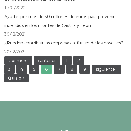
11/01/2022
Ayudas por más de 30 millones de euros para prevenir
incendios en los montes de Castilla y León
30/12/2021
¿Pueden contribuir las empresas al futuro de los bosques?
20/12/2021
Páginas
« primero
‹ anterior
1
2
3
4
5
6
7
8
9
siguiente ›
último »