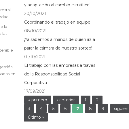
y adaptación al cambio climático'
restal
20/10/2021
iedad.
Coordinando el trabajo en equipo
e la
08/10/2021
 las
¡Ya sabemos a manos de quién irá a
parar la cámara de nuestro sorteo!
tenible
01/10/2021
El trabajo con las empresas a través
gestión
asadas en
de la Responsabilidad Social
Corporativa
17/09/2021
Páginas
« primero
‹ anterior
1
2
3
4
5
6
7
8
9
siguien
último »