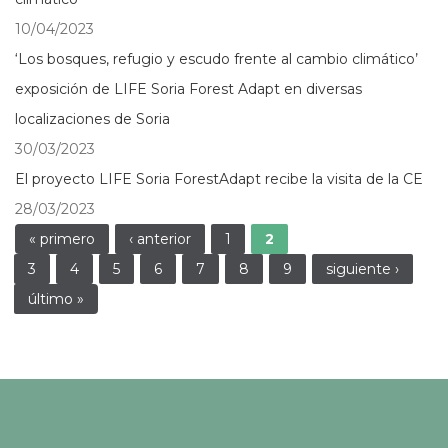
10/04/2023
‘Los bosques, refugio y escudo frente al cambio climático’
exposición de LIFE Soria Forest Adapt en diversas
localizaciones de Soria
30/03/2023
El proyecto LIFE Soria ForestAdapt recibe la visita de la CE
28/03/2023
Páginas
« primero
‹ anterior
1
2
3
4
5
6
7
8
9
siguiente ›
último »