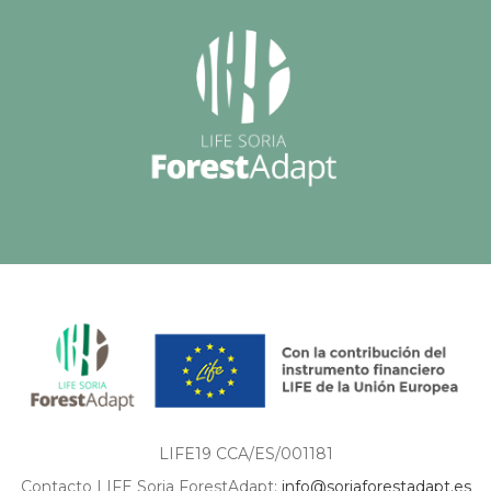
LIFE19 CCA/ES/001181
Contacto LIFE Soria ForestAdapt:
info@soriaforestadapt.es