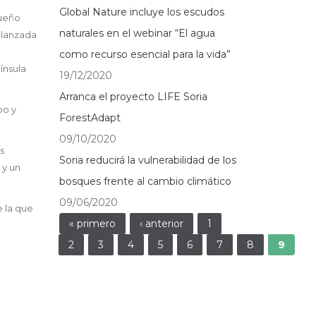
Global Nature incluye los escudos
queño
naturales en el webinar “El agua
 lanzada
como recurso esencial para la vida”
ínsula
19/12/2020
Arranca el proyecto LIFE Soria
po y
ForestAdapt
09/10/2020
s
Soria reducirá la vulnerabilidad de los
 y un
bosques frente al cambio climático
09/06/2020
 la que
Páginas
« primero
‹ anterior
1
2
3
4
5
6
7
8
9