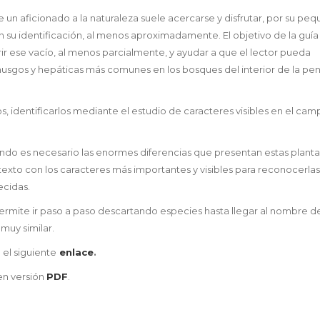
e un aficionado a la naturaleza suele acercarse y disfrutar, por su pe
su identificación, al menos aproximadamente. El objetivo de la guía
rir ese vacío, al menos parcialmente, y ayudar a que el lector pueda
sgos y hepáticas más comunes en los bosques del interior de la pen
s, identificarlos mediante el estudio de caracteres visibles en el cam
ando es necesario las enormes diferencias que presentan estas planta
to con los caracteres más importantes y visibles para reconocerlas
ecidas.
mite ir paso a paso descartando especies hasta llegar al nombre de
muy similar.
 el siguiente
enlace
.
en versión
PDF
.