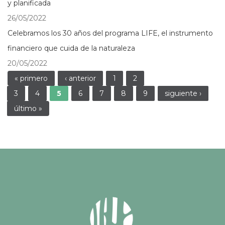
y planificada
26/05/2022
Celebramos los 30 años del programa LIFE, el instrumento
financiero que cuida de la naturaleza
20/05/2022
Páginas
« primero
‹ anterior
1
2
3
4
5
6
7
8
9
siguiente ›
último »