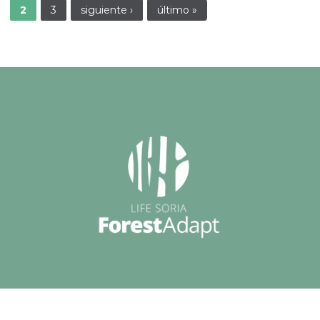
2
3
siguiente ›
último »