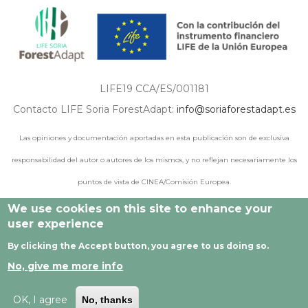
LIFE19 CCA/ES/001181
Contacto LIFE Soria ForestAdapt:
info@soriaforestadapt.es
Las opiniones y documentación aportadas en esta publicación son de exclusiva
responsabilidad del autor o autores de los mismos, y no reflejan necesariamente los
puntos de vista de CINEA/Comisión Europea.
We use cookies on this site to enhance your
user experience
© 2021 - 2024 Todos los derechos reservados |
Aviso legal
|
By clicking the Accept button, you agree to us doing so.
Política de privacidad
|
Política de cookies
|
Desarrollado por
No, give me more info
Cesefor
OK, I agree
No, thanks