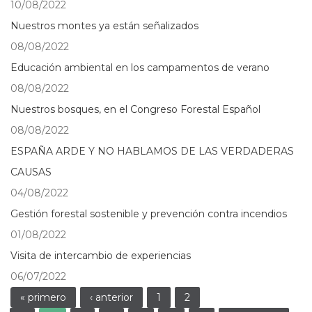
10/08/2022
Nuestros montes ya están señalizados
08/08/2022
Educación ambiental en los campamentos de verano
08/08/2022
Nuestros bosques, en el Congreso Forestal Español
08/08/2022
ESPAÑA ARDE Y NO HABLAMOS DE LAS VERDADERAS
CAUSAS
04/08/2022
Gestión forestal sostenible y prevención contra incendios
01/08/2022
Visita de intercambio de experiencias
06/07/2022
Páginas
« primero
‹ anterior
1
2