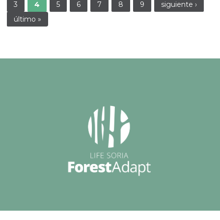
3
4
5
6
7
8
9
siguiente ›
último »