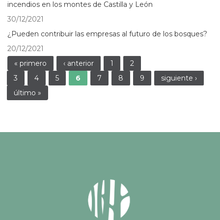
incendios en los montes de Castilla y León
30/12/2021
¿Pueden contribuir las empresas al futuro de los bosques?
20/12/2021
Páginas
« primero
‹ anterior
1
2
3
4
5
6
7
8
9
siguiente ›
último »