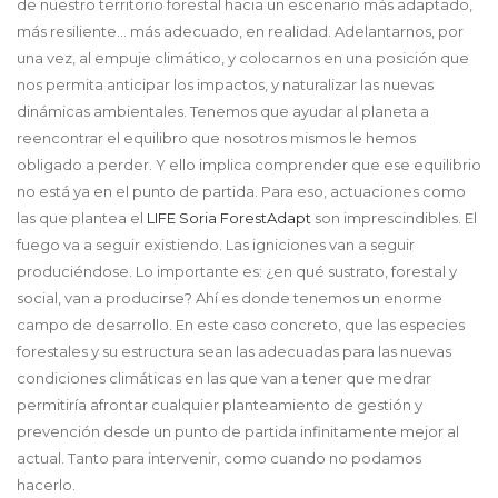
de nuestro territorio forestal hacia un escenario más adaptado,
más resiliente… más adecuado, en realidad. Adelantarnos, por
una vez, al empuje climático, y colocarnos en una posición que
nos permita anticipar los impactos, y naturalizar las nuevas
dinámicas ambientales. Tenemos que ayudar al planeta a
reencontrar el equilibro que nosotros mismos le hemos
obligado a perder. Y ello implica comprender que ese equilibrio
no está ya en el punto de partida. Para eso, actuaciones como
las que plantea el
LIFE Soria ForestAdapt
son imprescindibles. El
fuego va a seguir existiendo. Las igniciones van a seguir
produciéndose. Lo importante es: ¿en qué sustrato, forestal y
social, van a producirse? Ahí es donde tenemos un enorme
campo de desarrollo. En este caso concreto, que las especies
forestales y su estructura sean las adecuadas para las nuevas
condiciones climáticas en las que van a tener que medrar
permitiría afrontar cualquier planteamiento de gestión y
prevención desde un punto de partida infinitamente mejor al
actual. Tanto para intervenir, como cuando no podamos
hacerlo.