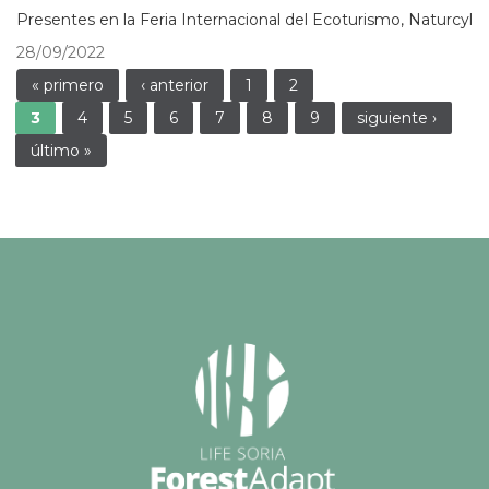
Presentes en la Feria Internacional del Ecoturismo, Naturcyl
28/09/2022
Páginas
« primero
‹ anterior
1
2
3
4
5
6
7
8
9
siguiente ›
último »