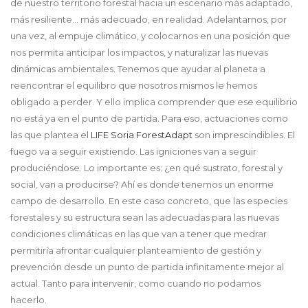
de nuestro territorio forestal hacia un escenario más adaptado,
más resiliente… más adecuado, en realidad. Adelantarnos, por
una vez, al empuje climático, y colocarnos en una posición que
nos permita anticipar los impactos, y naturalizar las nuevas
dinámicas ambientales. Tenemos que ayudar al planeta a
reencontrar el equilibro que nosotros mismos le hemos
obligado a perder. Y ello implica comprender que ese equilibrio
no está ya en el punto de partida. Para eso, actuaciones como
las que plantea el
LIFE Soria ForestAdapt
son imprescindibles. El
fuego va a seguir existiendo. Las igniciones van a seguir
produciéndose. Lo importante es: ¿en qué sustrato, forestal y
social, van a producirse? Ahí es donde tenemos un enorme
campo de desarrollo. En este caso concreto, que las especies
forestales y su estructura sean las adecuadas para las nuevas
condiciones climáticas en las que van a tener que medrar
permitiría afrontar cualquier planteamiento de gestión y
prevención desde un punto de partida infinitamente mejor al
actual. Tanto para intervenir, como cuando no podamos
hacerlo.