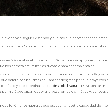
l fuego va a seguir existiendo y que hay que apostar por adelantar en
en esta nueva “era medioambiental” que vivimos sino la materializ
s Forestales
analiza el proyecto LIFE Soria ForestAdapt y asegura qu
 que nos permita naturalizar las nuevas dinámicas ambientales
de entender los incendios y su comportamiento, incluso ha reflejado s
al que batalla con las llamas de Canarias desgrana por qué proyectos
 climático y que coordina
Fundación Global Nature
(FGN), son tan imp
os permitirá adelantarnos por una vez al empuje climático y, por otra
os a fenómenos naturales que escapan a nuestra capacidad de interv