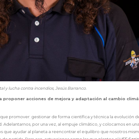
contra incendios, Jesús Barranco.
a proponer acciones de mejora y adaptación al cambio clim
 promover: gestionar de forma científica y técnica la evolución de 
 Adelantarnos, por una vez, al empuje climático, y colocarnos en una 
s que ayudar al planeta a reencontrar el equilibro que nosotros mism
 de partida. Para eso, actuaciones como las que plantea el
LIFE Sori