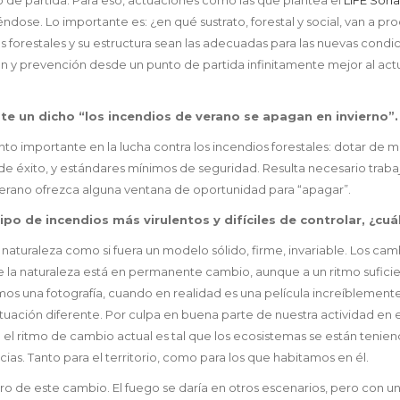
ciéndose. Lo importante es: ¿en qué sustrato, forestal y social, van 
s forestales y su estructura sean las adecuadas para las nuevas condi
ión y prevención desde un punto de partida infinitamente mejor al ac
iste un dicho “los incendios de verano se apagan en invierno”.
nto importante en la lucha contra los incendios forestales: dotar de 
e éxito, y estándares mínimos de seguridad. Resulta necesario trabaja
 verano ofrezca alguna ventana de oportunidad para “apagar”.
o de incendios más virulentos y difíciles de controlar, ¿cuál
naturaleza como si fuera un modelo sólido, firme, invariable. Los ca
 que la naturaleza está en permanente cambio, aunque a un ritmo sufi
os una fotografía, cuando en realidad es una película increíblemente
ción diferente. Por culpa en buena parte de nuestra actividad en el 
e el ritmo de cambio actual es tal que los ecosistemas se están ten
as. Tanto para el territorio, como para los que habitamos en él.
ro de este cambio. El fuego se daría en otros escenarios, pero con un