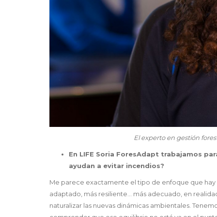
El experto en gestión forestal y lucha 
En LIFE Soria ForesAdapt trabajamos par
ayudan a evitar incendios?
Me parece exactamente el tipo de enfoque que hay que
adaptado, más resiliente… más adecuado, en realidad.
naturalizar las nuevas dinámicas ambientales. Tenemo
comprender que ese equilibrio no está ya en el punto