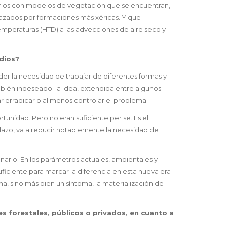
rios con modelos de vegetación que se encuentran,
plazados por formaciones más xéricas. Y que
mperaturas (HTD) a las advecciones de aire seco y
ndios?
er la necesidad de trabajar de diferentes formas y
ién indeseado: la idea, extendida entre algunos
ar erradicar o al menos controlar el problema.
rtunidad. Pero no eran suficiente per se. Es el
 plazo, va a reducir notablemente la necesidad de
ario. En los parámetros actuales, ambientales y
uficiente para marcar la diferencia en esta nueva era
, sino más bien un síntoma, la materialización de
s forestales, públicos o privados, en cuanto a