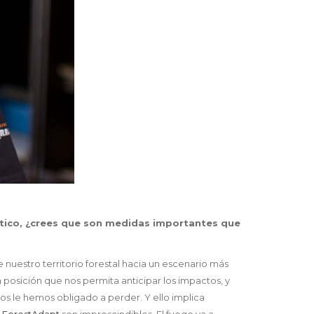
ático, ¿crees que son medidas importantes que
nuestro territorio forestal hacia un escenario más
posición que nos permita anticipar los impactos, y
os le hemos obligado a perder. Y ello implica
a ForestAdapt
son imprescindibles. El fuego va a