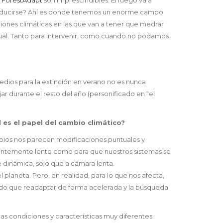
a producirse? Ahí es donde tenemos un enorme campo
ciones climáticas en las que van a tener que medrar
tual. Tanto para intervenir, como cuando no podamos
medios para la extinción en verano no es nunca
r durante el resto del año (personificado en “el
 es el papel del cambio climático?
mbios nos parecen modificaciones puntuales y
cientemente lento como para que nuestros sistemas se
 dinámica, solo que a cámara lenta.
planeta. Pero, en realidad, para lo que nos afecta,
iendo que readaptar de forma acelerada y la búsqueda
as condiciones y características muy diferentes.