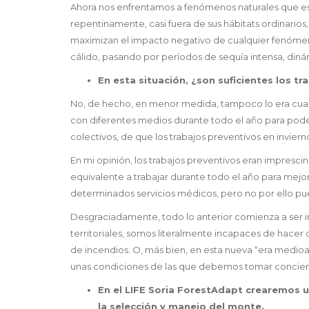
Ahora nos enfrentamos a fenómenos naturales que es
repentinamente, casi fuera de sus hábitats ordinario
maximizan el impacto negativo de cualquier fenómeno
cálido, pasando por períodos de sequía intensa, dinám
En esta situación, ¿son suficientes los 
No, de hecho, en menor medida, tampoco lo era cuand
con diferentes medios durante todo el año para pod
colectivos, de que los trabajos preventivos en inviern
En mi opinión, los trabajos preventivos eran imprescin
equivalente a trabajar durante todo el año para mejora
determinados servicios médicos, pero no por ello pue
Desgraciadamente, todo lo anterior comienza a ser i
territoriales, somos literalmente incapaces de hacer 
de incendios. O, más bien, en esta nueva “era medio
unas condiciones de las que debemos tomar concien
En el LIFE Soria ForestAdapt crearemos u
la selección y manejo del monte.