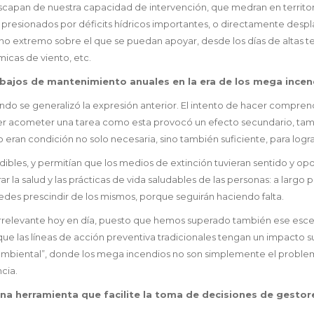
capan de nuestra capacidad de intervención, que medran en territo
s, presionados por déficits hídricos importantes, o directamente des
 extremo sobre el que se puedan apoyar, desde los días de altas te
icas de viento, etc.
trabajos de mantenimiento anuales en la era de los mega ince
o se generalizó la expresión anterior. El intento de hacer comprend
er acometer una tarea como esta provocó un efecto secundario, tamb
o eran condición no solo necesaria, sino también suficiente, para logr
dibles, y permitían que los medios de extinción tuvieran sentido y opo
r la salud y las prácticas de vida saludables de las personas: a largo
des prescindir de los mismos, porque seguirán haciendo falta.
rrelevante hoy en día, puesto que hemos superado también ese escen
que las líneas de acción preventiva tradicionales tengan un impacto s
ambiental”, donde los mega incendios no son simplemente el problema
cia.
na herramienta que facilite la toma de decisiones de gestore