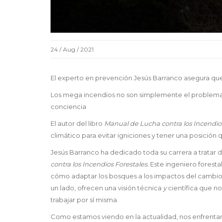
24 / Aug / 2021
El experto en prevención Jesús Barranco asegura que e
Los mega incendios no son simplemente el problema 
conciencia
El autor del libro
Manual de Lucha contra los Incendio
climático para evitar igniciones y tener una posición
Jesús Barranco ha dedicado toda su carrera a tratar 
contra los Incendios Forestales.
Este ingeniero forest
cómo adaptar los bosques a los impactos del cambio
un lado, ofrecen una visión técnica
y
científica que n
trabajar por sí misma.
Como estamos viendo en la actualidad, nos enfrentam