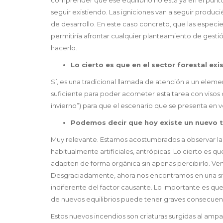
seguir existiendo. Las igniciones van a seguir produ
de desarrollo. En este caso concreto, que las especie
permitiría afrontar cualquier planteamiento de gest
hacerlo.
Lo cierto es que en el sector forestal ex
Sí, es una tradicional llamada de atención a un eleme
suficiente para poder acometer esta tarea con visos d
invierno”) para que el escenario que se presenta en
Podemos decir que hoy existe un nuevo tip
Muy relevante. Estamos acostumbrados a observar la 
habitualmente artificiales, antrópicas. Lo cierto es
adapten de forma orgánica sin apenas percibirlo. Vem
Desgraciadamente, ahora nos encontramos en una situa
indiferente del factor causante. Lo importante es qu
de nuevos equilibrios puede tener graves consecuenci
Estos nuevos incendios son criaturas surgidas al ampa