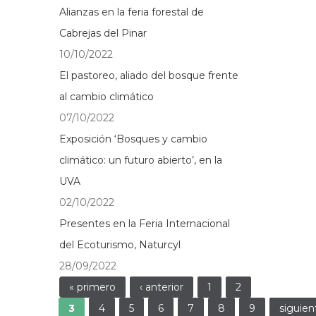
Alianzas en la feria forestal de
Cabrejas del Pinar
10/10/2022
El pastoreo, aliado del bosque frente
al cambio climático
07/10/2022
Exposición ‘Bosques y cambio
climático: un futuro abierto’, en la
UVA
02/10/2022
Presentes en la Feria Internacional
del Ecoturismo, Naturcyl
28/09/2022
Páginas
« primero
‹ anterior
1
2
3
4
5
6
7
8
9
siguien