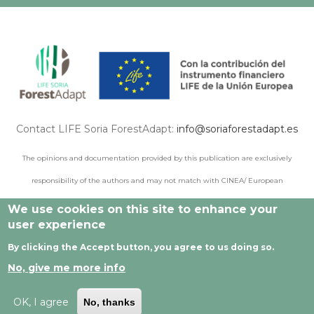
Contact LIFE Soria ForestAdapt:
info@soriaforestadapt.es
The opinions and documentation provided by this publication are exclusively
responsibility of the authors and may not match with CINEA/ European
Commission points of view.
We use cookies on this site to enhance your
user experience
By clicking the Accept button, you agree to us doing so.
© 2021 All rights reserved |
Legal Notice
|
Privacy policy
|
No, give me more info
Cookie privacy
|
Developed by Cesefor
OK, I agree
No, thanks