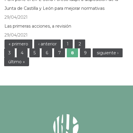
Junta de Castilla y León para mejorar normativas
29/04/2021
Las primeras acciones, a revisión
29/04/2021
Páginas
« primero
‹ anterior
1
2
3
4
5
6
7
8
9
siguiente ›
último »