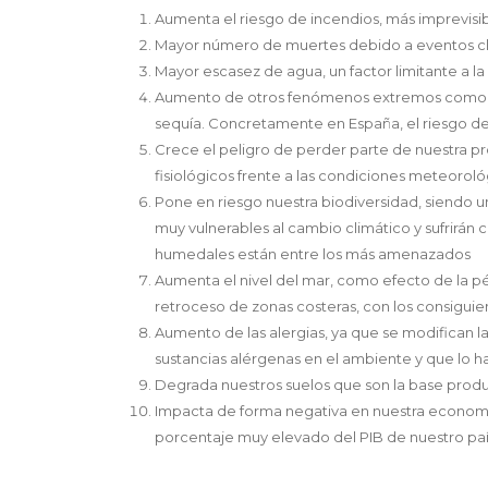
Aumenta el riesgo de incendios, más imprevisi
Mayor número de muertes debido a eventos c
Mayor escasez de agua, un factor limitante a l
Aumento de otros fenómenos extremos como lluv
sequía. Concretamente en España, el riesgo de
Crece el peligro de perder parte de nuestra pr
fisiológicos frente a las condiciones meteoroló
Pone en riesgo nuestra biodiversidad, siendo u
muy vulnerables al cambio climático y sufrirán 
humedales están entre los más amenazados
Aumenta el nivel del mar, como efecto de la pé
retroceso de zonas costeras, con los consigu
Aumento de las alergias, ya que se modifican 
sustancias alérgenas en el ambiente y que lo
Degrada nuestros suelos que son la base produ
Impacta de forma negativa en nuestra economía
porcentaje muy elevado del PIB de nuestro pa