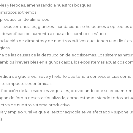
bles y feroces, amenazando a nuestros bosques
limáticos extremos
a producción de alimentos
ias torrenciales, granizos, inundaciones o huracanes o episodios 
 desertificación aumenta a causa del cambio climático
oducción de alimentos y de nuestros cultivos que tienen unos límites
gicas
na de las causas de la destrucción de ecosistemas. Los sistemas natur
cambios irreversibles en algunos casos, los ecosistemas acuáticos co
rdida de glaciares, nieve y hielo, lo que tendrá consecuencias como 
ientes impactos económicas
la floración de las especies vegetales, provocando que se encuentre
 hagan de forma desestacionalizada, como estamos viendo todos act
ctiva de nuestro sistema productivo
 y empleo rural ya que el sector agrícola se ve afectado y supone u
ís