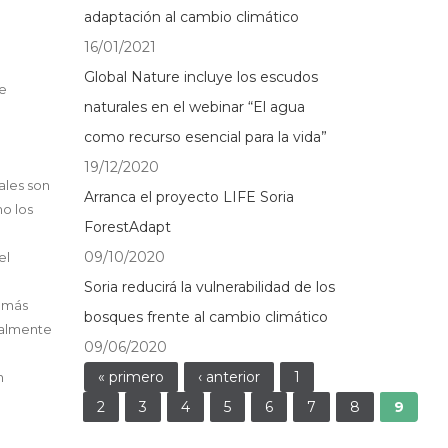
adaptación al cambio climático
16/01/2021
Global Nature incluye los escudos
de
naturales en el webinar “El agua
como recurso esencial para la vida”
19/12/2020
ales son
Arranca el proyecto LIFE Soria
mo los
ForestAdapt
09/10/2020
el
Soria reducirá la vulnerabilidad de los
n más
bosques frente al cambio climático
ualmente
09/06/2020
Páginas
« primero
‹ anterior
1
n
2
3
4
5
6
7
8
9