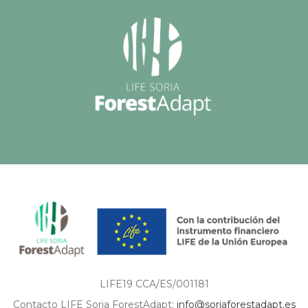
LIFE19 CCA/ES/001181
Contacto LIFE Soria ForestAdapt:
info@soriaforestadapt.es