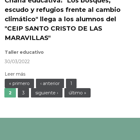
Charla educativa: "Los bosques,
escudo y refugios frente al cambio
climático" llega a los alumnos del
"CEIP SANTO CRISTO DE LAS
MARAVILLAS"
Taller educativo
30/03/2022
Leer más
Páginas
« primero
‹ anterior
1
2
3
siguiente ›
último »