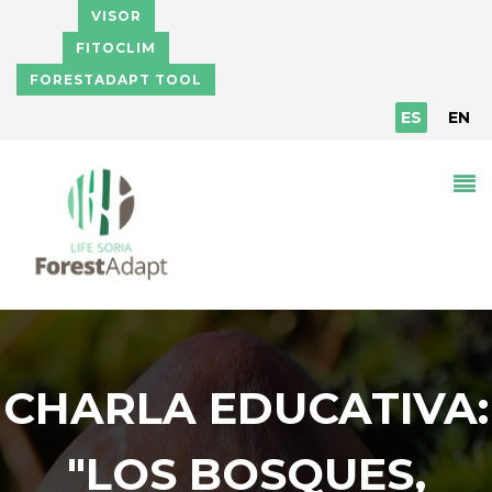
Pasar al contenido principal
VISOR
FITOCLIM
FORESTADAPT TOOL
ES
EN
CHARLA EDUCATIVA:
"LOS BOSQUES,