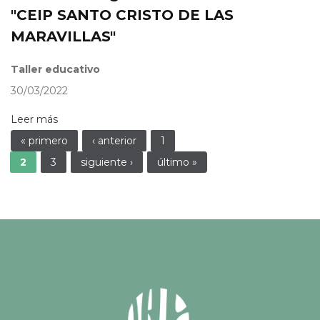
"CEIP SANTO CRISTO DE LAS
MARAVILLAS"
Taller educativo
30/03/2022
Leer más
Páginas
« primero
‹ anterior
1
2
3
siguiente ›
último »