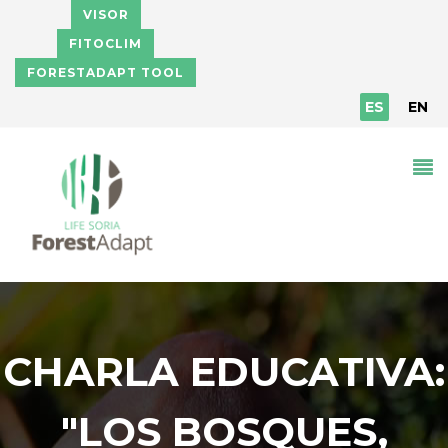
Pasar al contenido principal
VISOR
FITOCLIM
FORESTADAPT TOOL
ES
EN
CHARLA EDUCATIVA:
"LOS BOSQUES,