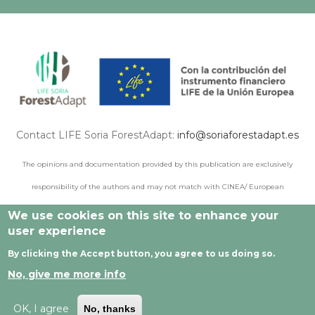
Contact LIFE Soria ForestAdapt:
info@soriaforestadapt.es
The opinions and documentation provided by this publication are exclusively
responsibility of the authors and may not match with CINEA/ European
Commission points of view.
We use cookies on this site to enhance your
user experience
By clicking the Accept button, you agree to us doing so.
© 2021 All rights reserved |
Legal Notice
|
Privacy policy
|
No, give me more info
Cookie privacy
|
Developed by Cesefor
OK, I agree
No, thanks