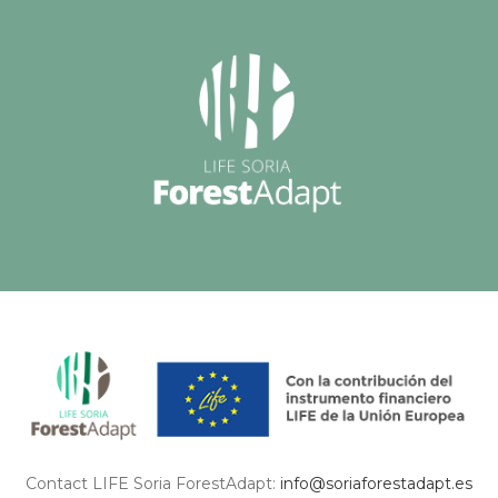
Contact LIFE Soria ForestAdapt:
info@soriaforestadapt.es