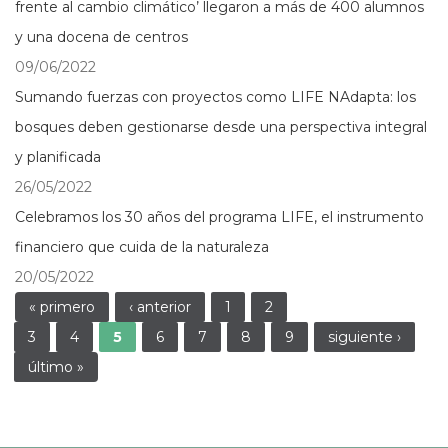
frente al cambio climático’ llegaron a más de 400 alumnos
y una docena de centros
09/06/2022
Sumando fuerzas con proyectos como LIFE NAdapta: los
bosques deben gestionarse desde una perspectiva integral
y planificada
26/05/2022
Celebramos los 30 años del programa LIFE, el instrumento
financiero que cuida de la naturaleza
20/05/2022
Páginas
« primero
‹ anterior
1
2
3
4
5
6
7
8
9
siguiente ›
último »