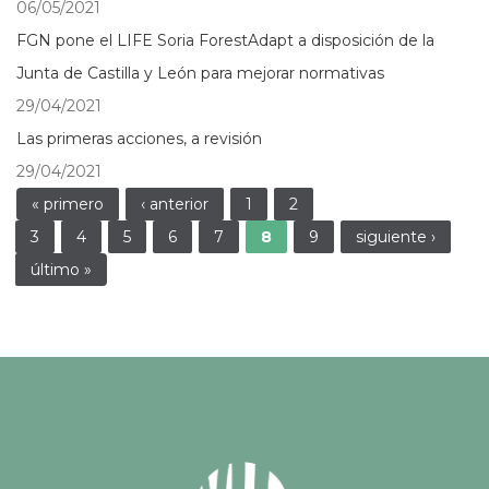
06/05/2021
FGN pone el LIFE Soria ForestAdapt a disposición de la
Junta de Castilla y León para mejorar normativas
29/04/2021
Las primeras acciones, a revisión
29/04/2021
Páginas
« primero
‹ anterior
1
2
3
4
5
6
7
8
9
siguiente ›
último »