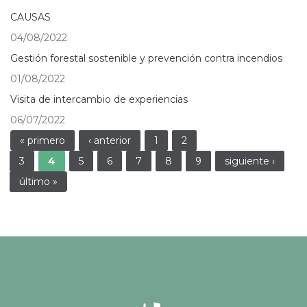
CAUSAS
04/08/2022
Gestión forestal sostenible y prevención contra incendios
01/08/2022
Visita de intercambio de experiencias
06/07/2022
Páginas
« primero
‹ anterior
1
2
3
4
5
6
7
8
9
siguiente ›
último »