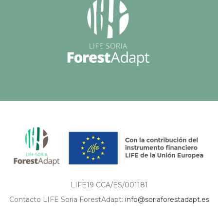
LIFE19 CCA/ES/001181
Contacto LIFE Soria ForestAdapt:
info@soriaforestadapt.es