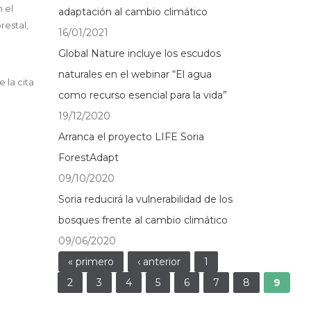
 el
adaptación al cambio climático
restal,
16/01/2021
Global Nature incluye los escudos
e
naturales en el webinar “El agua
 la cita
como recurso esencial para la vida”
n
19/12/2020
Arranca el proyecto LIFE Soria
ForestAdapt
09/10/2020
Soria reducirá la vulnerabilidad de los
bosques frente al cambio climático
09/06/2020
Páginas
« primero
‹ anterior
1
2
3
4
5
6
7
8
9