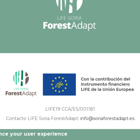
LIFE19 CCA/ES/001181
Contacto LIFE Soria ForestAdapt:
info@soriaforestadapt.es
ón son de exclusiva responsabilidad del autor o autores de los mismos, y no reflejan nec
ance your user experience