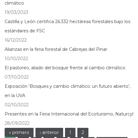
climático
19/03/2023
Castilla y León certifica 26.332 hectáreas forestales bajo los
estándares de FSC
16/12/2022
Alianzas en la feria forestal de Cabrejas del Pinar
10/10/2022
El pastoreo, aliado del bosque frente al cambio climático
07/10/2022
Exposición ‘Bosques y cambio climático: un futuro abierto’,
en la UVA
02/10/2022
Presentes en la Feria Internacional del Ecoturismo, Naturcyl
28/09/2022
Páginas
« primero
‹ anterior
1
2