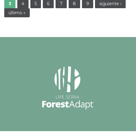
3
4
5
6
7
8
9
siguiente ›
último »