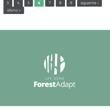
3
4
5
6
7
8
9
siguiente ›
último »