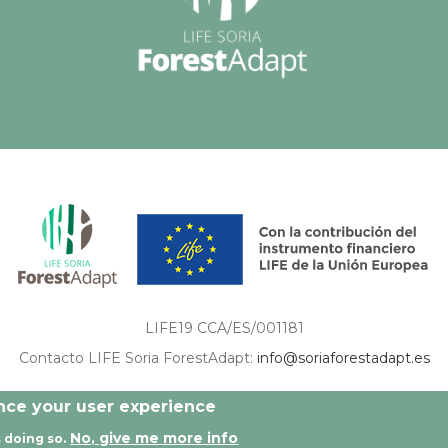
LIFE19 CCA/ES/001181
Contacto LIFE Soria ForestAdapt:
info@soriaforestadapt.es
ón son de exclusiva responsabilidad del autor o autores de los mismos, y no reflejan nec
ance your user experience
No, give me more info
 doing so.