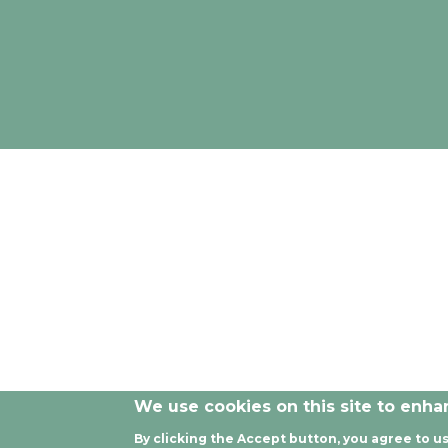
Las opiniones y documentación aportadas en esta publicaci
We use cookies on this site to enh
By clicking the Accept button, you agree to us