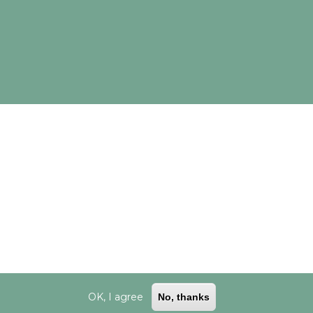
esariamente los puntos de vista de CINEA/Comisión Europea.
OK, I agree
No, thanks