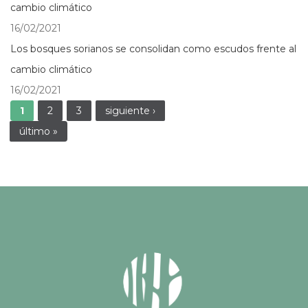
cambio climático
16/02/2021
Los bosques sorianos se consolidan como escudos frente al
cambio climático
16/02/2021
Páginas
1
2
3
siguiente ›
último »